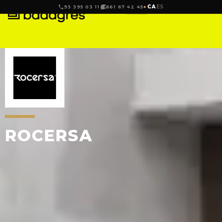
CA
ES
93 395 03 11
661 67 42 45
ROCERSA