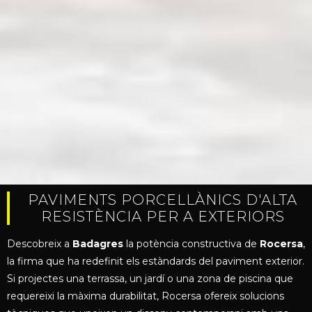
PAVIMENTS PORCELLÀNICS D'ALTA
RESISTÈNCIA PER A EXTERIORS
Descobreix a
Badagres
la potència constructiva de
Rocersa
,
la firma que ha redefinit els estàndards del paviment exterior.
Si projectes una terrassa, un jardí o una zona de piscina que
requereixi la màxima durabilitat, Rocersa ofereix solucions