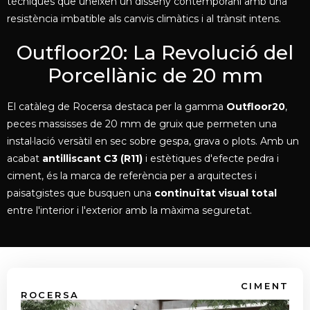
tècniques que uneixen un disseny contemporani amb una
resistència imbatible als canvis climàtics i al trànsit intens.
Outfloor20: La Revolució del
Porcellànic de 20 mm
El catàleg de Rocersa destaca per la gamma
Outfloor20
,
peces massisses de 20 mm de gruix que permeten una
instal·lació versàtil en sec sobre gespa, grava o plots. Amb un
acabat
antilliscant C3 (R11)
i estètiques d'efecte pedra i
ciment, és la marca de referència per a arquitectes i
paisatgistes que busquen una
continuïtat visual total
entre l'interior i l'exterior amb la màxima seguretat.
CIMENT
ROCERSA