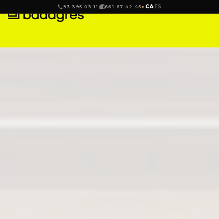
CA
ES
93 395 03 11
661 67 42 45