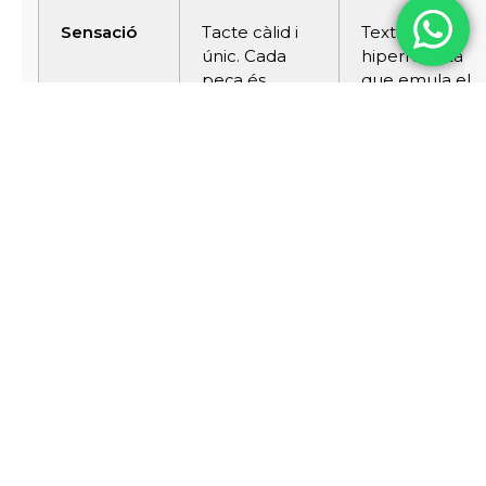
Sensació
Tacte càlid i
Textura
únic. Cada
hiperrealista
peça és
que emula el
irrepetible.
relleu de la
veta.
Resistència
Sensible a
Extrema
ratllades.
(AC5/AC6).
Requereix
Resistent a
manteniment
impactes i
periòdic.
desgast.
Humitat
Limitat. No
Excel·lent en
recomanat
gammes
per a zones
hidròfugues
d'aigua.
(Quick-
Step/Finfloor).