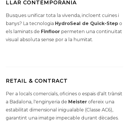
LLAR CONTEMPORÀNIA
Busques unificar tota la vivenda, incloent cuines i
banys? La tecnologia
HydroSeal de Quick-Step
o
els laminats de
Finfloor
permeten una continuïtat
visual absoluta sense por a la humitat.
RETAIL & CONTRACT
Per a locals comercials, oficines o espais d'alt trànsit
a Badalona, l'enginyeria de
Meister
ofereix una
estabilitat dimensional inigualable (Classe AC6),
garantint una imatge impecable durant dècades.