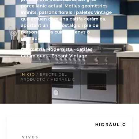
porcellànic actual. Motius geomètrics
infinits, patrons florals i paletes vintage
que actuen com una catifa ceràmica,
aportant un toc nostàlgic i ple de
personalitat a cuines, banys o
passadissos.
Geometria Modernista · Catifes
Ceràmiques · Encant Vintage
INICIO
/ EFECTE DEL
PRODUCTO / HIDRÀULIC
HIDRÀULIC
VIVES