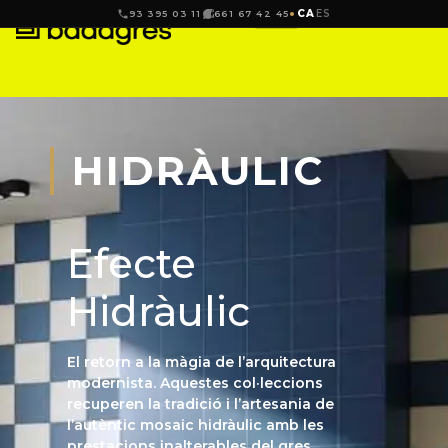
CA
ES
93 395 03 11
661 67 42 45
HIDRÀULIC
Efecte
Hidràulic
El retorn a la màgia de l’arquitectura
modernista. Aquestes col·leccions
recuperen la tradició i l’artesania de
l’autèntic mosaic hidràulic amb les
prestacions inalterables del gres