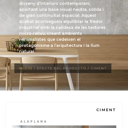
disseny d’interiors contemporani,
aportant una base visual neutra, sòlida i
de gran continuïtat espacial. Aquest
acabat aconsegueix equilibrar la fredor
industrial amb la calidesa de les textures
micro-relleu, creant ambients
minimalistes que cedeixen el
protagonisme a l’arquitectura i la llum
natural.
INICIO
/ EFECTE DEL PRODUCTO / CIMENT
CIMENT
ALAPLANA