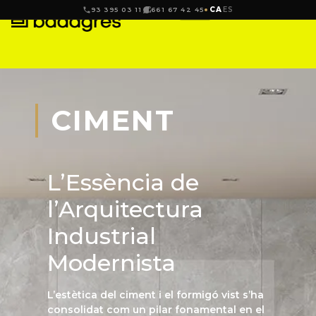
CA
ES
93 395 03 11
661 67 42 45
CIMENT
L’Essència de
l’Arquitectura
Industrial
Modernista
L’estètica del ciment i el formigó vist s’ha
consolidat com un pilar fonamental en el