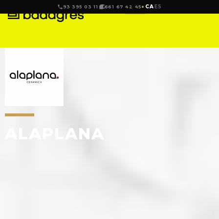
CA
ES
93 395 03 11
661 67 42 45
ALAPLANA