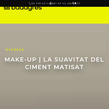
CA
ES
93 395 03 11
661 67 42 45
ROCERSA
MAKE-UP | LA SUAVITAT DEL
CIMENT MATISAT