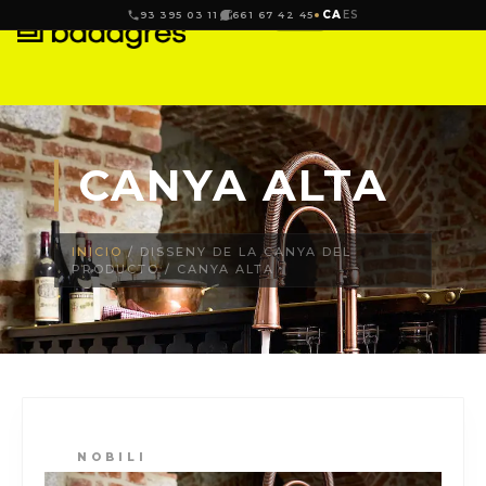
CA
ES
93 395 03 11
661 67 42 45
CANYA ALTA
INICIO
/ DISSENY DE LA CANYA DEL
PRODUCTO / CANYA ALTA
NOBILI