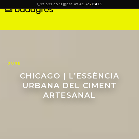
CA
ES
93 395 03 11
661 67 42 45
DUNE
CHICAGO | L’ESSÈNCIA
URBANA DEL CIMENT
ARTESANAL