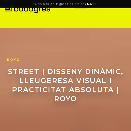
CA
ES
93 395 03 11
661 67 42 45
ROYO
STREET | DISSENY DINÀMIC,
LLEUGERESA VISUAL I
PRACTICITAT ABSOLUTA |
ROYO