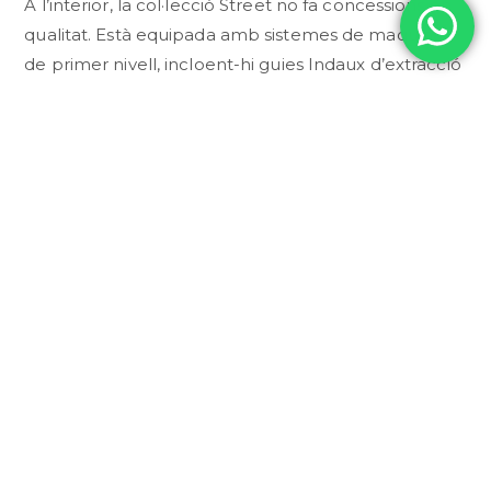
A l’interior, la col·lecció Street no fa concessions en
qualitat. Està equipada amb sistemes de maquinari
de primer nivell, incloent-hi guies Indaux d’extracció
total que permeten un accés còmode a cada racó
del calaix. A més, ofereix una llibertat de
configuració total, permetent triar entre estructures
només amb calaixos o mòduls amb portes (totes
amb sistema de tancament esmorteït Soft Close). El
seu impecable interior en acabat gris unifica el
disseny i aporta un aspecte pulcre i ordenat.
CONSULTAR PER WHATSAPP
DESCRIPCI