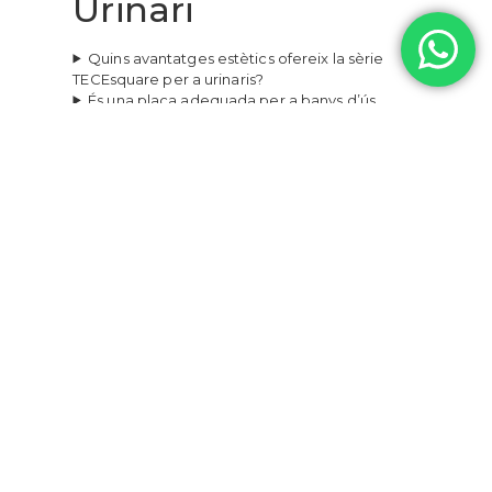
Urinari
Quins avantatges estètics ofereix la sèrie
TECEsquare per a urinaris?
És una placa adequada per a banys d’ús
intensiu?
01
MATERIALS NOBLES
La sèrie es divideix en dues línies prèmium: frontals de
vidre real (en blanc o negre) i frontals de metall massís,
aportant textures autèntiques a l’espai de bany.
02