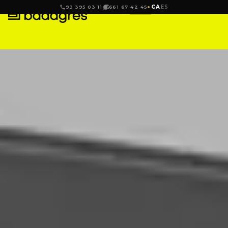
CA
ES
93 395 03 11
661 67 42 45