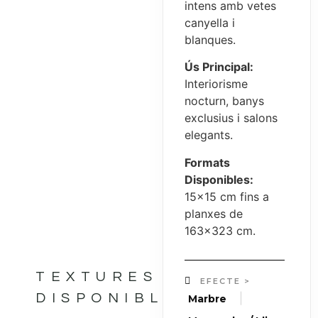
intens amb vetes
canyella i
blanques.
Ús Principal:
Interiorisme
nocturn, banys
exclusius i salons
elegants.
Formats
Disponibles:
15×15 cm fins a
planxes de
163×323 cm.
TEXTURES
EFECTE >
DISPONIBLES
|
Marbre