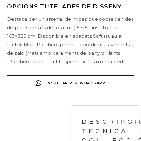
OPCIONS TUTELADES DE DISSENY
Destaca per un arsenal de mides que cobreixen des
de petits detalls decoratius (15×15) fins al gegantí
163×323 cm. Disponible en acabats Soft (suau al
tacte), Mat i Polished, permet coordinar paviments
de saló (Mat) amb paraments de bany brillants
(Polished) mantenint l’esperit exclusiu de la pedra.
CONSULTAR PER WHATSAPP
DESCRIPCI
TÈCNICA
COL·LECCI