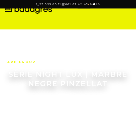
CA
ES
93 395 03 11
661 67 42 45
APE GROUP
SÈRIE NIGHT LUX | MARBRE
NEGRE PINZELLAT