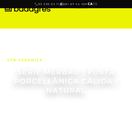
CA
ES
93 395 03 11
661 67 42 45
STN CERÁMICA
SÈRIE MERBAU | FUSTA
PORCELLÀNICA CÀLIDA I
NATURAL