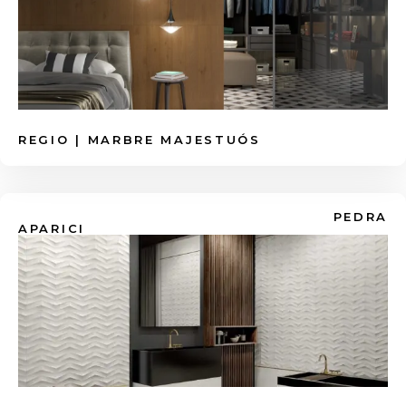
parets que parlin per si soles o terres que
Màxima higiene al bany o cuina:
Aposta
semblin catifes, explora l'
Efecte Hidràulic
,
per les plaques de
Gran Format
(ex:
els motius
Decoratius Florals
o els nostres
120x120cm o 120x278cm). Menys juntes
vibrants
Colors Pastel
.
significa menys acumulació de brutícia i
floridura.
REGIO | MARBRE MAJESTUÓS
PEDRA
APARICI