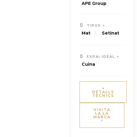
APE Group
TIPUS >
/
Mat
Setinat
ESPAI IDEAL >
Cuina
+
DETALLS
TÈCNICS
VISITA
LA LA
MARCA
>