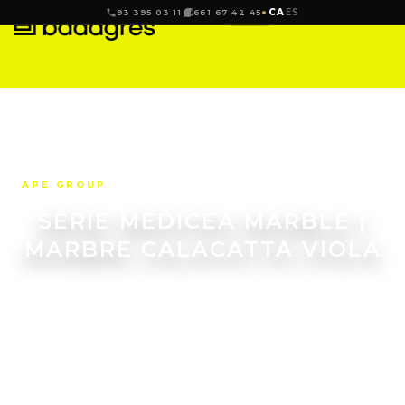
CA
ES
93 395 03 11
661 67 42 45
APE GROUP
SÈRIE MEDICEA MARBLE |
MARBRE CALACATTA VIOLA