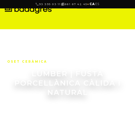
CA
ES
93 395 03 11
661 67 42 45
OSET CERÀMICA
LUMBER | FUSTA
PORCELLÀNICA CÀLIDA I
NATURAL