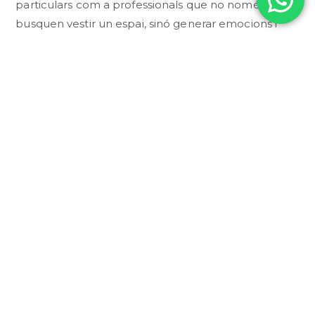
particulars com a professionals que no només
busquen vestir un espai, sinó generar emocions i
connectar materials, llum i estil de vida en una
harmonia visual perfecta.
CONSULTAR PER WHATSAPP
DESCRIPCI
TÈCNICA
COL·LECCI
La col·lecció
Lumber redefineix
l’interiorisme amb