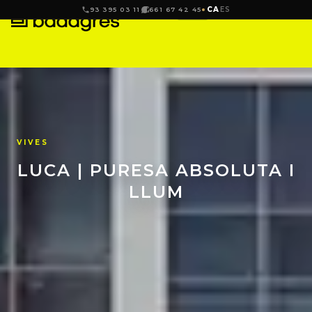
CA
ES
93 395 03 11
661 67 42 45
VIVES
LUCA | PURESA ABSOLUTA I
LLUM