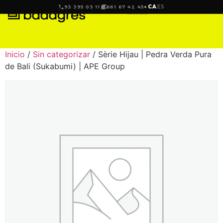
CA
ES
93 395 03 11
661 67 42 45
Inicio
/
Sin categorizar
/ Sèrie Hijau | Pedra Verda Pura
de Bali (Sukabumi) | APE Group