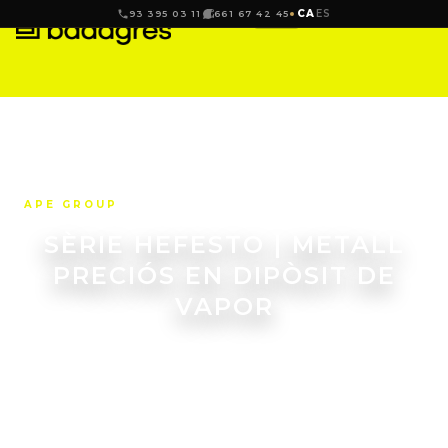
CA
ES
93 395 03 11
661 67 42 45
APE GROUP
SÈRIE HEFESTO | METALL
PRECIÓS EN DIPÒSIT DE
VAPOR