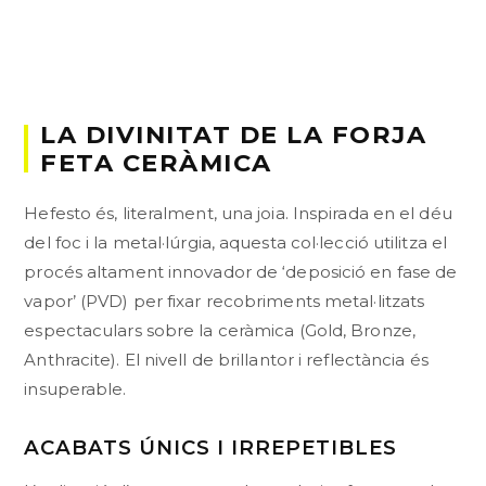
LA DIVINITAT DE LA FORJA
FETA CERÀMICA
Hefesto és, literalment, una joia. Inspirada en el déu
del foc i la metal·lúrgia, aquesta col·lecció utilitza el
procés altament innovador de ‘deposició en fase de
vapor’ (PVD) per fixar recobriments metal·litzats
espectaculars sobre la ceràmica (Gold, Bronze,
Anthracite). El nivell de brillantor i reflectància és
insuperable.
ACABATS ÚNICS I IRREPETIBLES