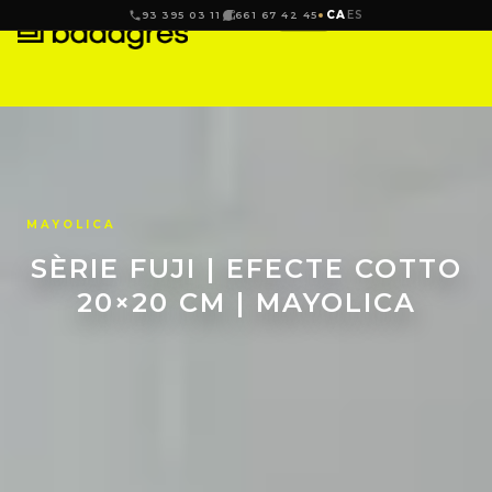
CA
ES
93 395 03 11
661 67 42 45
MAYOLICA
SÈRIE FUJI | EFECTE COTTO
20×20 CM | MAYOLICA