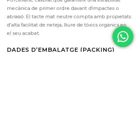
mecànica de primer ordre davant d’impactes o
abrasió. El tacte mat neutre compta amb propietats
d’alta facilitat de neteja, lliure de tòxics organics en
el seu acabat.
DADES D’EMBALATGE (PACKING)
Per Caixa
Per Palet
Peces
m²
Pes
Caixes
m²
Pes
(kg)
(kg)
25
1,00
17,22
60
60,00
1045
CONSULTAR PER WHATSAPP