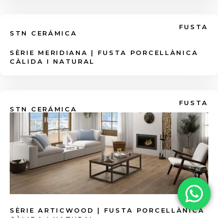
Màxima higiene al bany o cuina:
Aposta
semblin catifes, explora l'
Efecte Hidràulic
,
per les plaques de
Gran Format
(ex:
els motius
Decoratius Florals
o els nostres
FUSTA
120x120cm o 120x278cm). Menys juntes
STN CERÁMICA
vibrants
Colors Pastel
.
significa menys acumulació de brutícia i
SÈRIE MERIDIANA | FUSTA PORCELLÀNICA
floridura.
CÀLIDA I NATURAL
FUSTA
STN CERÁMICA
SÈRIE ARTICWOOD | FUSTA PORCELLÀNICA