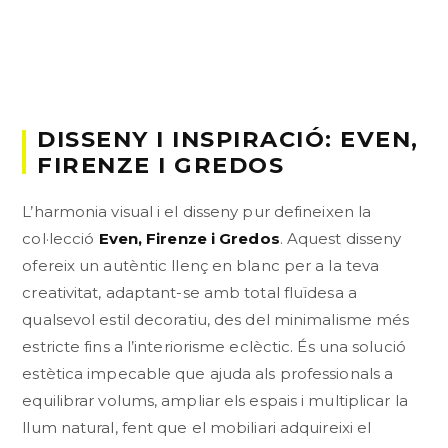
DISSENY I INSPIRACIÓ: EVEN,
FIRENZE I GREDOS
L’harmonia visual i el disseny pur defineixen la
col·lecció
Even, Firenze i Gredos
. Aquest disseny
ofereix un autèntic llenç en blanc per a la teva
creativitat, adaptant-se amb total fluïdesa a
qualsevol estil decoratiu, des del minimalisme més
estricte fins a l’interiorisme eclèctic. És una solució
estètica impecable que ajuda als professionals a
equilibrar volums, ampliar els espais i multiplicar la
llum natural, fent que el mobiliari adquireixi el