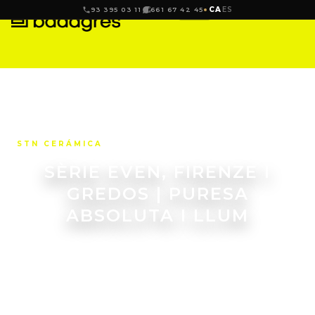
CA
ES
93 395 03 11
661 67 42 45
STN CERÁMICA
SÈRIE EVEN, FIRENZE I
GREDOS | PURESA
ABSOLUTA I LLUM