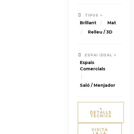
TIPUS >
/
Brillant
Mat
/
Relleu / 3D
ESPAI IDEAL >
Espais
Comercials
|
Saló / Menjador
+
DETALLS
TÈCNICS
VISITA
LA LA