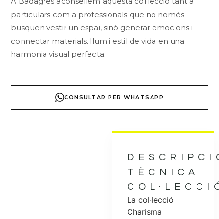
A Badagres aconsellem aquesta col·lecció tant a
particulars com a professionals que no només
busquen vestir un espai, sinó generar emocions i
connectar materials, llum i estil de vida en una
harmonia visual perfecta.
CONSULTAR PER WHATSAPP
DESCRIPCI
TÈCNICA
COL·LECCI
La col·lecció
Charisma