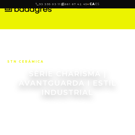
CA
ES
93 395 03 11
661 67 42 45
STN CERÁMICA
SÈRIE CHARISMA |
AVANTGUARDA I ESTIL
INDUSTRIAL