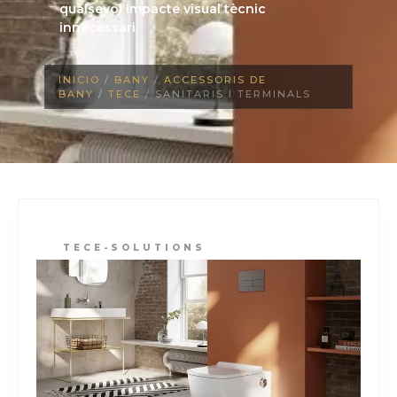
qualsevol impacte visual tècnic
innecessari.
INICIO
/
BANY
/
ACCESSORIS DE
BANY
/
TECE
/ SANITARIS I TERMINALS
TECE-SOLUTIONS