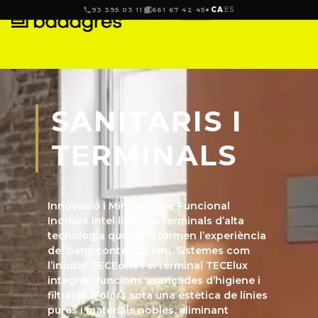
CA
ES
93 395 03 11
661 67 42 45
SANITARIS I
TERMINALS
Innovació i Minimalisme Funcional
Inodors intel·ligents i terminals d’alta
tecnologia que transformen l’experiència
del bany contemporani. Sistemes com
l’inodor TECEone i el terminal TECElux
integren funcions avançades d’higiene i
filtració d’olors sota una estètica de línies
pures i materials nobles, eliminant