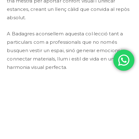
tria mestra per aportar confort visual i unificar
estances, creant un llenç càlid que convida al repòs
absolut.
A Badagres aconsellem aquesta col·lecció tant a
particulars com a professionals que no només
busquen vestir un espai, sinó generar emocions i
connectar materials, llum i estil de vida en una
harmonia visual perfecta.
CONSULTAR PER WHATSAPP
DESCRIPCI