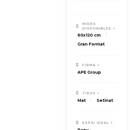
MIDES
DISPONIBLES >
|
60x120 cm
Gran Format
FIRMA >
APE Group
TIPUS >
/
Mat
Setinat
ESPAI IDEAL >