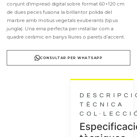
conjunt d’impresió digital sobre format 60×120 cm
de dues peces fusiona la brillantor polida del
marbre amb motius vegetals exuberants (tipus
jungla). Una eina perfecta per instal·lar com a
quadre ceràmic en banys lliures o parets d’accent.
CONSULTAR PER WHATSAPP
DESCRIPCI
TÈCNICA
COL·LECCI
Especificac