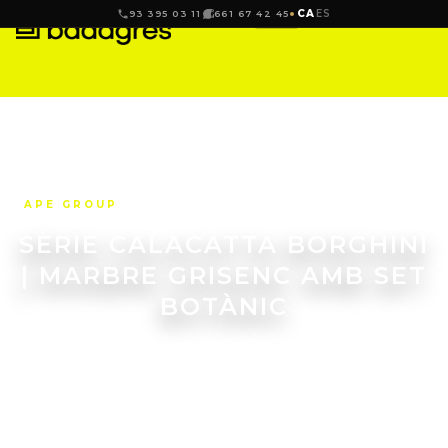
CA
ES
93 395 03 11
661 67 42 45
APE GROUP
SÈRIE CALACATTA BORGHINI
| MARBRE GRISENC AMB SET
BOTÀNIC