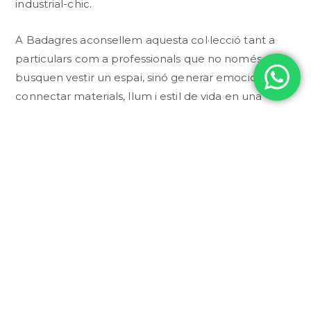
industrial-chic.
A Badagres aconsellem aquesta col·lecció tant a
particulars com a professionals que no només
busquen vestir un espai, sinó generar emocions i
connectar materials, llum i estil de vida en una
harmonia visual perfecta.
CONSULTAR PER WHATSAPP
DESCRIPCI
TÈCNICA
COL·LECCI