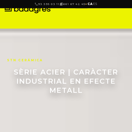
CA
ES
93 395 03 11
661 67 42 45
STN CERÁMICA
SÈRIE ACIER | CARÀCTER
INDUSTRIAL EN EFECTE
METALL