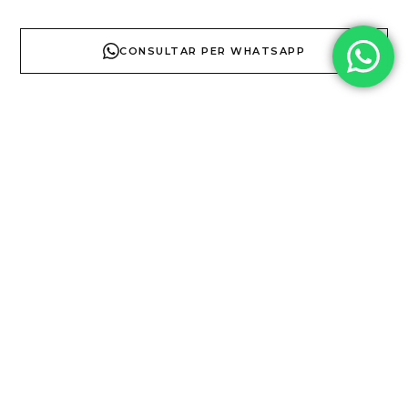
CONSULTAR PER WHATSAPP
DESCRIPCI
TÈCNICA
COL·LECCI
Especificaciones
Técnicas:
Material:
Gres
porcelánico
de alta
calidad.