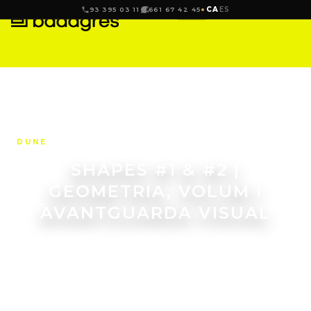
CA
ES
93 395 03 11
661 67 42 45
DUNE
SHAPES #1 & #2 |
GEOMETRIA, VOLUM I
AVANTGUARDA VISUAL