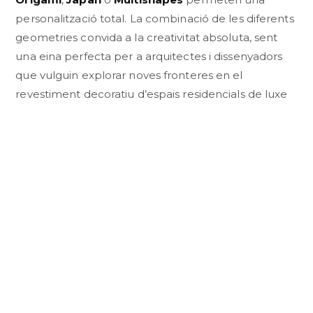
personalització total. La combinació de les diferents
geometries convida a la creativitat absoluta, sent
una eina perfecta per a arquitectes i dissenyadors
que vulguin explorar noves fronteres en el
revestiment decoratiu d’espais residencials de luxe
o entorns comercials exclusius.
CONSULTAR PER WHATSAPP
DESCRIPCI
TÈCNICA
COL·LECCI
Especificacions