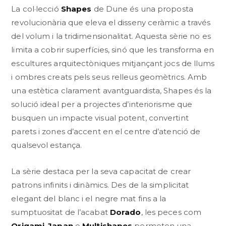
La col·lecció
Shapes
de Dune és una proposta
revolucionària que eleva el disseny ceràmic a través
del volum i la tridimensionalitat. Aquesta sèrie no es
limita a cobrir superfícies, sinó que les transforma en
escultures arquitectòniques mitjançant jocs de llums
i ombres creats pels seus relleus geomètrics. Amb
una estètica clarament avantguardista, Shapes és la
solució ideal per a projectes d’interiorisme que
busquen un impacte visual potent, convertint
parets i zones d’accent en el centre d’atenció de
qualsevol estança.
La sèrie destaca per la seva capacitat de crear
patrons infinits i dinàmics. Des de la simplicitat
elegant del blanc i el negre mat fins a la
sumptuositat de l’acabat
Dorado
, les peces com
Origami
,
Japan
o
Multishapes
permeten una