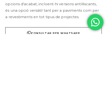
opcions d’acabat, incloent-hi versions antilliscants,
és una opció versàtil tant per a paviments com per
a revestiments en tot tipus de projectes.
CONSULTAR PER WHATSAPP
DESCRIPCI
TÈCNICA
COL·LECCI
Especificacions
Tècniques:
Material:
Gres