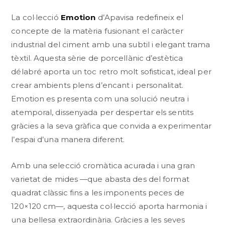
La col·lecció
Emotion
d’Apavisa redefineix el
concepte de la matèria fusionant el caràcter
industrial del ciment amb una subtil i elegant trama
tèxtil. Aquesta sèrie de porcellànic d’estètica
délabré aporta un toc retro molt sofisticat, ideal per
crear ambients plens d’encant i personalitat.
Emotion es presenta com una solució neutra i
atemporal, dissenyada per despertar els sentits
gràcies a la seva gràfica que convida a experimentar
l’espai d’una manera diferent.
Amb una selecció cromàtica acurada i una gran
varietat de mides —que abasta des del format
quadrat clàssic fins a les imponents peces de
120×120 cm—, aquesta col·lecció aporta harmonia i
una bellesa extraordinària. Gràcies a les seves