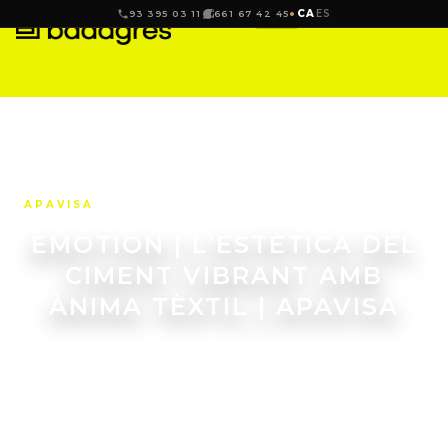
CA
ES
93 395 03 11
661 67 42 45
APAVISA
EMOTION | L’ESTÈTICA DEL
CIMENT VIBRANT AMB
ÀNIMA TÈXTIL | APAVISA