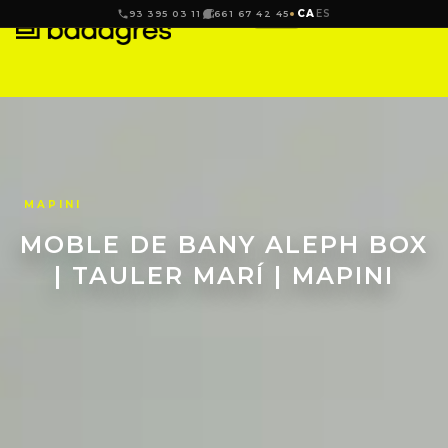
CA
ES
93 395 03 11
661 67 42 45
MAPINI
MOBLE DE BANY ALEPH BOX
| TAULER MARÍ | MAPINI