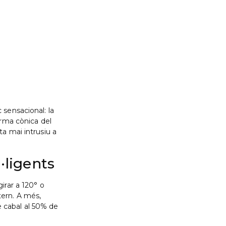
 sensacional: la
orma cònica del
a mai intrusiu a
·ligents
irar a 120° o
ern. A més,
de cabal al 50% de