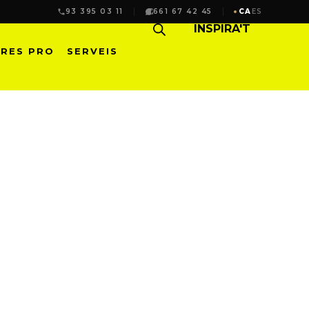
93 395 03 11
661 67 42 45
CA
ES
INSPIRA'T
RES PRO
SERVEIS
EMPORÀNIA I MÀXIMA