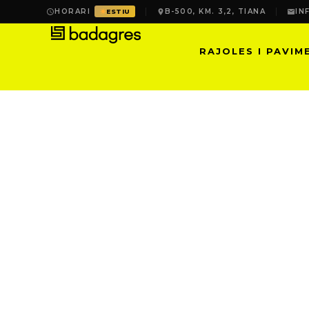
HORARI
B-500, KM. 3,2, TIANA
IN
ESTIU
RAJOLES I PAVIM
MANIA | PASSIÓ PE