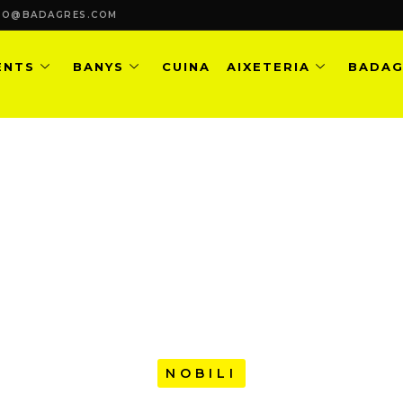
FO@BADAGRES.COM
ENTS
BANYS
CUINA
AIXETERIA
BADAG
L DETALL, ELEGÀNCIA CONT
FUNCIONALITAT | NOBILI
NOBILI