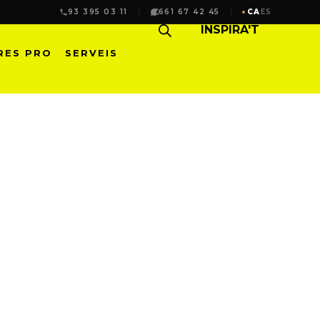
93 395 03 11
661 67 42 45
CA
ES
INSPIRA'T
RES PRO
SERVEIS
CIÈNCIA AVANÇADA |