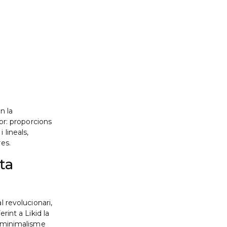
n la
tor: proporcions
 lineals,
res.
ta
l revolucionari,
rint a Likid la
i minimalisme