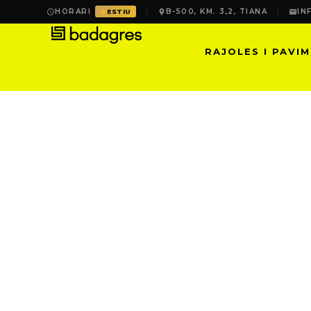
HORARI
B-500, KM. 3,2, TIANA
IN
ESTIU
RAJOLES I PAVI
LIKID | PURESA CÒ