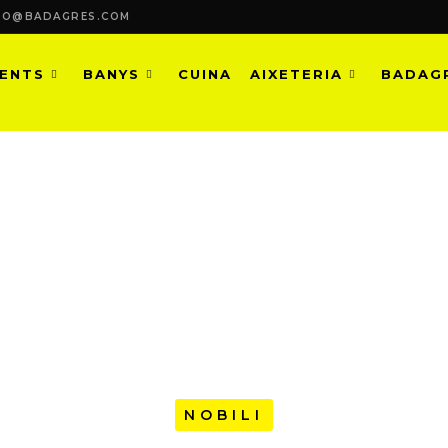
FO@BADAGRES.COM
MENTS
BANYS
CUINA
AIXETERIA
BADAG
NICA, DISSENY AUDAÇ I EFI
NOBILI
NOBILI