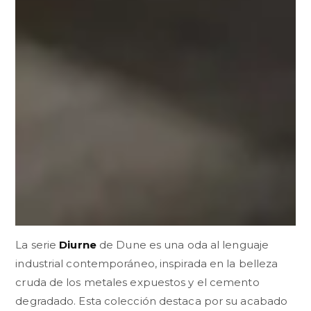
La serie
Diurne
de Dune es una oda al lenguaje
industrial contemporáneo, inspirada en la belleza
cruda de los metales expuestos y el cemento
degradado. Esta colección destaca por su acabado