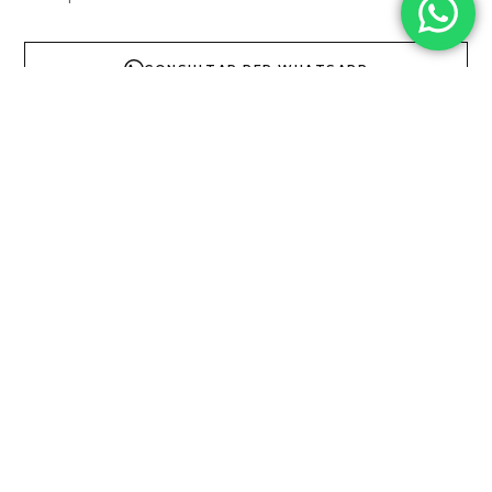
CONSULTAR PER WHATSAPP
DESCRIPCI
TÈCNICA
COL·LECCI
Especificacions
Tècniques:
Material:
Gres
porcellànic
d’alta
resistència.