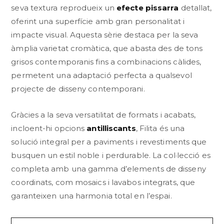
seva textura reprodueix un
efecte pissarra
detallat,
oferint una superfície amb gran personalitat i
impacte visual
.
Aquesta sèrie destaca per la seva
àmplia varietat cromàtica, que abasta des de tons
grisos contemporanis fins a combinacions càlides,
permetent una adaptació perfecta a qualsevol
projecte de disseny contemporani
.
Gràcies a la seva versatilitat de formats i acabats,
incloent-hi opcions
antilliscants
, Filita és una
solució integral per a paviments i revestiments que
busquen un estil noble i perdurable
.
La col·lecció es
completa amb una gamma d’elements de disseny
coordinats, com mosaics i lavabos integrats, que
garanteixen una harmonia total en l’espai
.