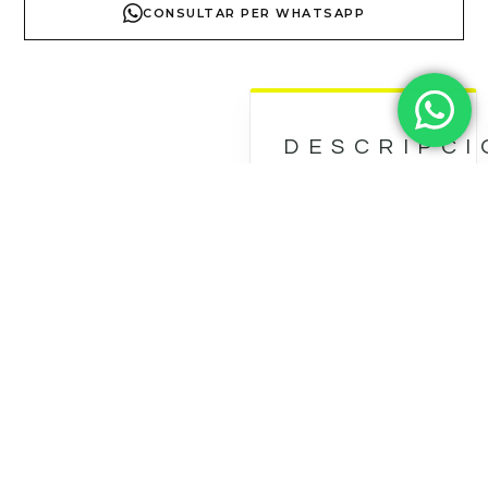
CONSULTAR PER WHATSAPP
DESCRIPCI
TÈCNICA
COL·LECCI
Especificacions
Tècniques:
Material:
Porcellànic
d’alta
resistència
amb textura
d’efecte
pissarra