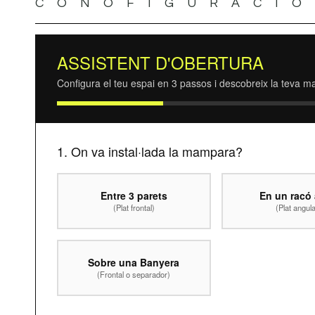
CONOFIGURACI
ASSISTENT D'OBERTURA
Configura el teu espai en 3 passos i descobreix la teva m
1. On va instal·lada la mampara?
Entre 3 parets
En un racó 
(Plat frontal)
(Plat angula
Sobre una Banyera
(Frontal o separador)