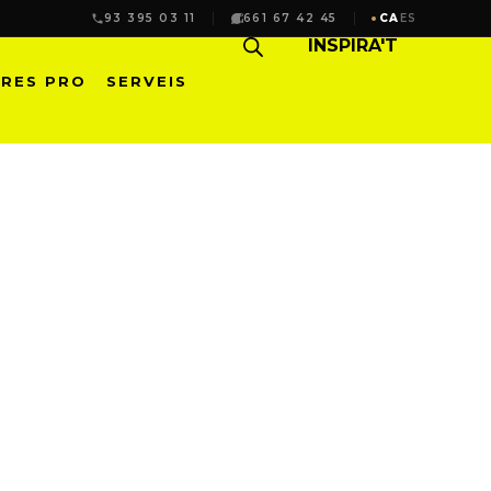
93 395 03 11
661 67 42 45
CA
ES
INSPIRA'T
RES PRO
SERVEIS
 FIX + 1 PORTA