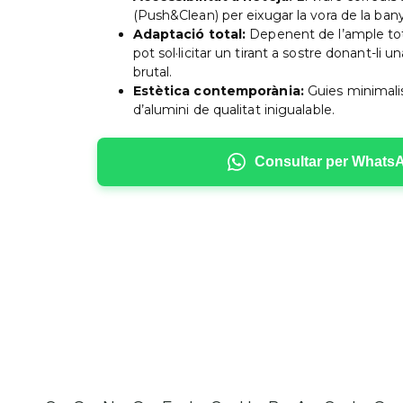
(Push&Clean) per eixugar la vora de la ban
Adaptació total:
Depenent de l’ample tot
pot sol·licitar un tirant a sostre donant-li 
brutal.
Estètica contemporània:
Guies minimalist
d’alumini de qualitat inigualable.
Consultar per Whats