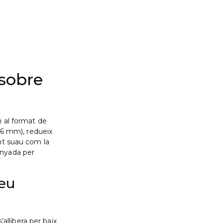
 sobre
i al format de
i 6 mm), redueix
ent suau com la
enyada per
teu
’allibera per baix