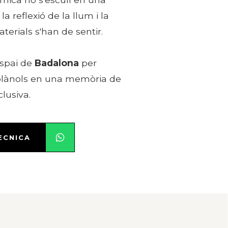
la reflexió de la llum i la
erials s'han de sentir.
espai de
Badalona
per
 plànols en una memòria de
clusiva.
ÈCNICA