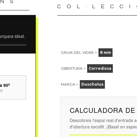
ONS
COL·LECC
ampara ideal.
GRUIX DEL VIDRE >
8 mm
OBERTURA >
Corredissa
a 90º
MARCA >
Duscholux
r)
CALCULADORA DE 
Descobreix l'espai real d'entrada 
d'obertura escollit.
(Basat en espec