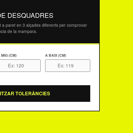
DE DESQUADRES
t a paret en 3 alçades diferents per comprovar
erància de la mampara.
 MIG (CM)
A BAIX (CM)
ITZAR TOLERÀNCIES