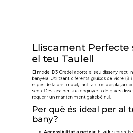
Lliscament Perfecte
el teu Taulell
El model D3 Gredel aporta el seu disseny rectilin
banyera. Utilitzant diferents gruixos de vidre (8 
el pes de la part mòbil, facilitant un desplaçam
seda. Destaca per una enginyeria de guies diss
requerir un manteniment gairebé nul.
Per què és ideal per al 
bany?
Accessibilitat a neteja:
El vidre corredís s