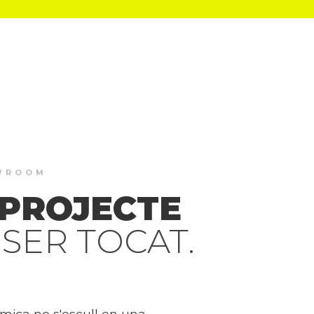
OWROOM
 PROJECTE
SER TOCAT.
mica no s'escull en una