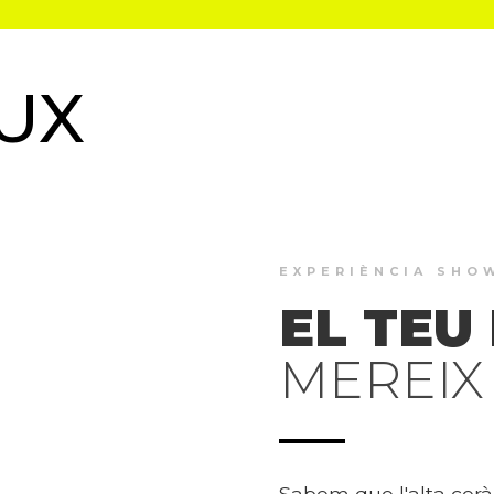
UX
EXPERIÈNCIA SH
EL TEU
MEREIX 
Sabem que l'alta cerà