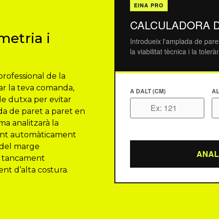
EINA PRO
CALCULADORA 
metria i
Introdueix l'amplada de pare
la viabilitat tècnica i la tol
 professional de la
idar la teva comanda,
A DALT (CM)
AL
i de dutxa per evitar
ada de paret a paret en
ema analitzarà la
trant automàticament
 del marge
ANAL
un tancament
nt d’alta costura.