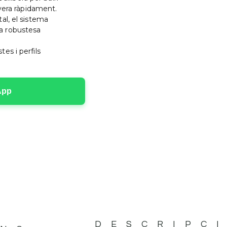
yera ràpidament.
al, el sistema
una robustesa
es i perfils
App
DESCRIPC