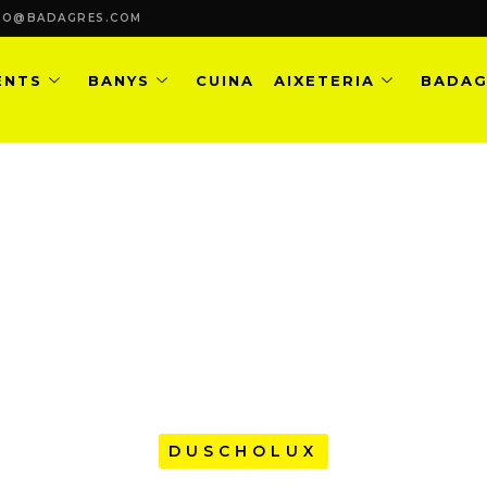
FO@BADAGRES.COM
ENTS
BANYS
CUINA
AIXETERIA
BADAG
ARADOR PER A BANYERA D’ 1
CORREDISSA
DUSCHOLUX