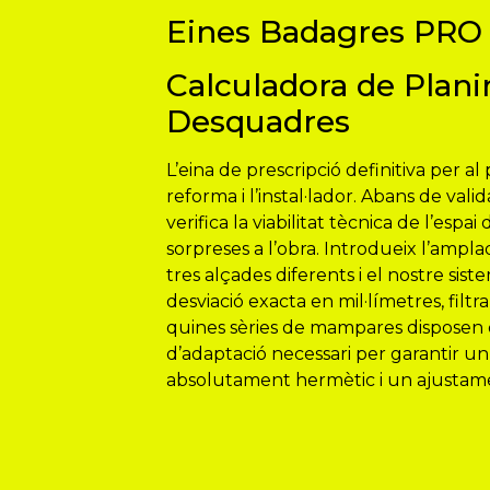
Eines Badagres PRO
Calculadora de Plani
Desquadres
L’eina de prescripció definitiva per al
reforma i l’instal·lador. Abans de val
verifica la viabilitat tècnica de l’espa
sorpreses a l’obra. Introdueix l’ampl
tres alçades diferents i el nostre sist
desviació exacta en mil·límetres, fil
quines sèries de mampares disposen
d’adaptació necessari per garantir 
absolutament hermètic i un ajustame