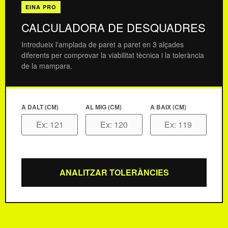
EINA PRO
CALCULADORA DE DESQUADRES
Introdueix l'amplada de paret a paret en 3 alçades
diferents per comprovar la viabilitat tècnica i la tolerància
de la mampara.
A DALT (CM)
AL MIG (CM)
A BAIX (CM)
ANALITZAR TOLERÀNCIES