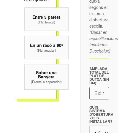
dutxa
segons el
sistema
Entre 3 parets
d'obertura
(Plat frontal)
escollit.
(Basat en
especificacions
tècniques
En un racó a 90º
(Plat angular)
Duscholux)
AMPLADA
Sobre una
TOTAL DEL
PLAT DE
Banyera
DUTXA (EN
(Frontal o separador)
CM)
QUIN
SISTEMA
D'OBERTURA
VOLS
INSTAL·LAR?