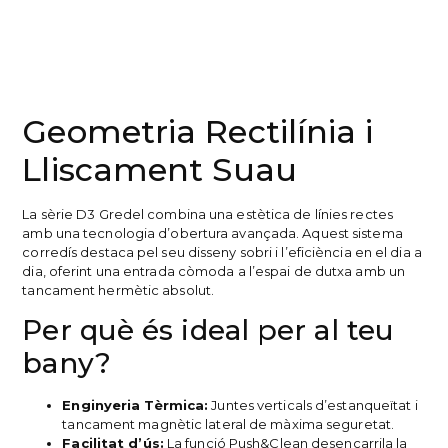
Geometria Rectilínia i
Lliscament Suau
La sèrie D3 Gredel combina una estètica de línies rectes
amb una tecnologia d’obertura avançada. Aquest sistema
corredís destaca pel seu disseny sobri i l’eficiència en el dia a
dia, oferint una entrada còmoda a l’espai de dutxa amb un
tancament hermètic absolut.
Per què és ideal per al teu
bany?
Enginyeria Tèrmica:
Juntes verticals d’estanqueïtat i
tancament magnètic lateral de màxima seguretat.
Facilitat d’ús:
La funció Push&Clean desencarrila la