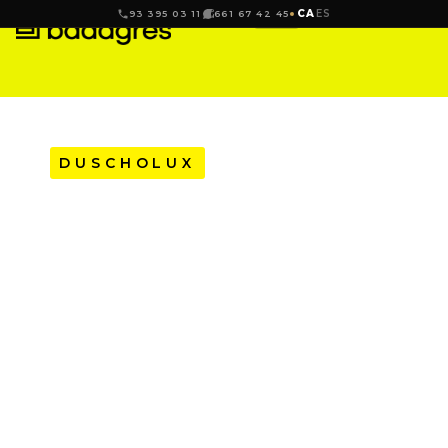
CA
ES
93 395 03 11
661 67 42 45
DUSCHOLUX
D3 GREDEL FRONTAL
PER A DUTXA D’ 1 FIX
+ 1 PORTA
CORREDISSA