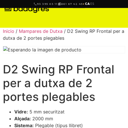
CA
ES
93 395 03 11
661 67 42 45
Inicio
/
Mampares de Dutxa
/ D2 Swing RP Frontal per a
dutxa de 2 portes plegables
D2 Swing RP Frontal
per a dutxa de 2
portes plegables
Vidre:
5 mm securitzat
Alçada:
2000 mm
Sistema:
Plegable (tipus llibret)