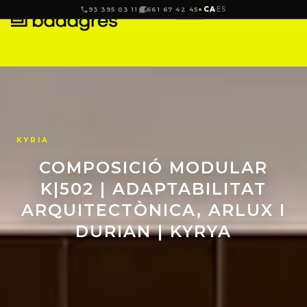
CA
ES
93 395 03 11
661 67 42 45
KYRIA
COMPOSICIÓ MODULAR
K|502 | ADAPTABILITAT
ARQUITECTÒNICA, ARLUX I
DURIAN | KYRYA