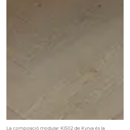
La composició modular K|502 de Kyrya és la