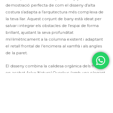
demostració perfecta de com el disseny d’alta
costura s’adapta a l’arquitectura més complexa de
la teva llar. Aquest conjunt de bany està ideat per
salvar i integrar els obstacles de l’espai de forma
brillant, ajustant la seva profunditat
mil·limètricament a la columna existent i adaptant
el retall frontal de l’encimera al xamfrà i als angles
de la paret.
El disseny combina la calidesa orgànica dels frontals
en acabat Arlux Natural Querkus (amb una elegant
veta vertical ininterrompuda i l’estilitzat tirador
negre Aria) amb un toc de color contemporani i
audaç gràcies al mòdul decoratiu obert, lacat a la
carta. L’àrea d’aigües es resol amb una espectacular
encimera de Durian en acabat Dune (un material