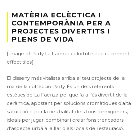
MATÈRIA ECLÈCTICA I
CONTEMPORÀNIA PER A
PROJECTES DIVERTITS I
PLENS DE VIDA
[Image of Party La Faenza colorful eclectic cement
effect tiles]
El disseny més vitalista arriba al teu projecte de la
mà de la col·lecció Party. És un dels referents
estètics de La Faenza pel que fa a l’ús divertit de la
ceràmica, apostant per solucions cromàtiques d’alta
saturació o per la neutralitat dels tons formigoners,
ideals per jugar, combinar i crear fons trencadors
d’aspecte urbà a la llar o als locals de restauració.