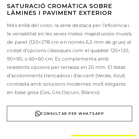
SATURACIÓ CROMÀTICA SOBRE
LÀMINES I PAVIMENT EXTERIOR
Més enllà del color, la sèrie destaca per l’eficiència i
la versatilitat en les seves mides: majestuosos murals
de paret (120×278 cm en només 6,5 mm de gruix) al
costat d’opcions clàssiques com el quadrat 120×120,
90×90, o 60×60 cm. Es complementa amb
resistents opcions per terrassa en 20 mm. El llistat
d’acoloriments trencadors i d’accent (Verde, Azul)
contrasta amb solucions modernes molt elegants
en base grisa (Gris, Gris Oscuro, Blanco).
CONSULTAR PER WHATSAPP