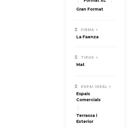
|
|
Format XL
Gran Format
FIRMA >
La Faenza
TIPUS >
Mat
ESPAI IDEAL >
Espais
Comercials
|
Terrassa i
Exterior