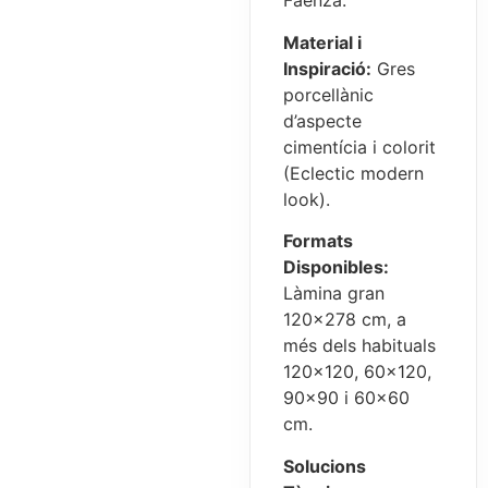
Faenza.
Material i
Inspiració:
Gres
porcellànic
d’aspecte
cimentícia i colorit
(Eclectic modern
look).
Formats
Disponibles:
Làmina gran
120×278 cm, a
més dels habituals
120×120, 60×120,
90×90 i 60×60
cm.
Solucions