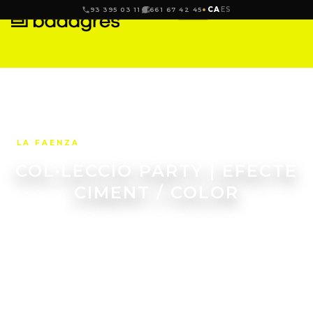
CA
ES
93 395 03 11
661 67 42 45
LA FAENZA
COL·LECCIÓ PARTY | EFECTE
CIMENT / COLOR