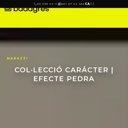
CA
ES
93 395 03 11
661 67 42 45
MARAZZI
COL·LECCIÓ CARÁCTER |
EFECTE PEDRA