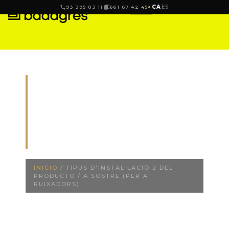
CA
ES
93 395 03 11
661 67 42 45
A SOSTRE
(PER A
RUIXADORS)
INICIO
/ TIPUS D'INSTAL·LACIÓ 2 DEL
PRODUCTO / A SOSTRE (PER A
RUIXADORS)