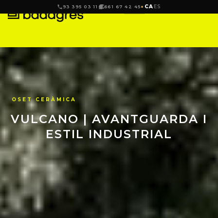
CA
ES
93 395 03 11
661 67 42 45
OSET CERÀMICA
VULCANO | AVANTGUARDA I
ESTIL INDUSTRIAL