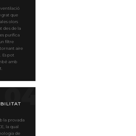
ventilació
tegrat que
ales olors
t des de la
es purifica
n filtre
tornant aire
i. Es pot
també amb
t.
04
BILITAT
b la provada
E, la qual
nologia de