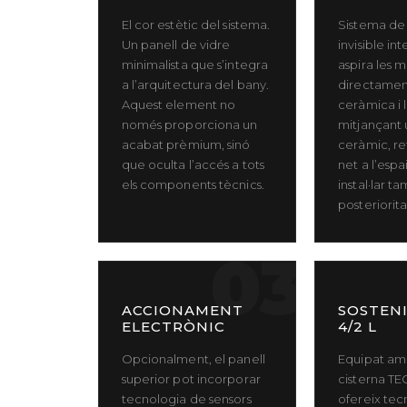
El cor estètic del sistema.
Sistema de 
Un panell de vidre
invisible in
minimalista que s’integra
aspira les m
a l’arquitectura del bany.
directamen
Aquest element no
ceràmica i l
només proporciona un
mitjançant u
acabat prèmium, sinó
ceràmic, re
que oculta l’accés a tots
net a l’espa
els components tècnics.
instal·lar 
posteriorita
03
ACCIONAMENT
SOSTENI
ELECTRÒNIC
4/2 L
Opcionalment, el panell
Equipat am
superior pot incorporar
cisterna TEC
tecnologia de sensors
ofereix tec