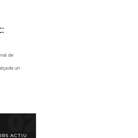
t:
nal de
alçada un
02
ORS ACTIU