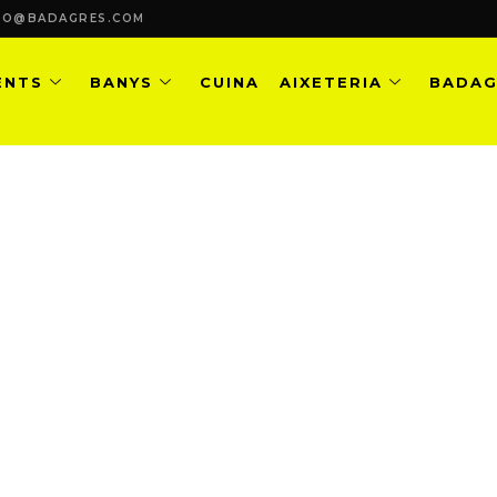
FO@BADAGRES.COM
ENTS
BANYS
CUINA
AIXETERIA
BADAG