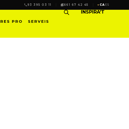
93 395 03 11
661 67 42 45
CA
ES
INSPIRA'T
RES PRO
SERVEIS