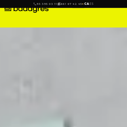
CA
ES
93 395 03 11
661 67 42 45