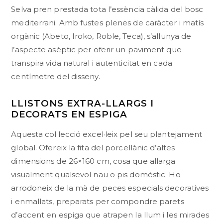
Selva pren prestada tota l’essència càlida del bosc
mediterrani. Amb fustes plenes de caràcter i matís
orgànic (Abeto, Iroko, Roble, Teca), s’allunya de
l’aspecte asèptic per oferir un paviment que
transpira vida natural i autenticitat en cada
centímetre del disseny.
LLISTONS EXTRA-LLARGS I
DECORATS EN ESPIGA
Aquesta col·lecció excel·leix pel seu plantejament
global. Ofereix la fita del porcellànic d’altes
dimensions de 26×160 cm, cosa que allarga
visualment qualsevol nau o pis domèstic. Ho
arrodoneix de la mà de peces especials decoratives
i enmallats, preparats per compondre parets
d’accent en espiga que atrapen la llum i les mirades