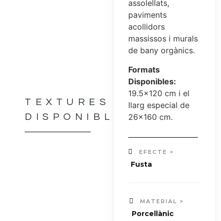
assolellats,
paviments
acollidors
massissos i murals
de bany orgànics.
Formats
Disponibles:
19.5×120 cm i el
TEXTURES
llarg especial de
26×160 cm.
DISPONIBLES
EFECTE >
Fusta
MATERIAL >
Porcellànic