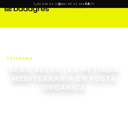
CA
ES
93 395 03 11
661 67 42 45
GRESPANIA
SÈRIE SELVA | LA PETJADA
MEDITERRÀNIA EN FUSTA
ORGÀNICA