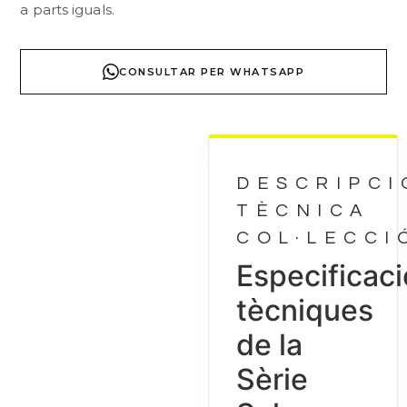
a parts iguals.
CONSULTAR PER WHATSAPP
DESCRIPCI
TÈCNICA
COL·LECCI
Especificac
tècniques
de la
Sèrie