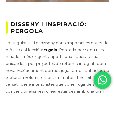
DISSENY I INSPIRACIÓ:
PÉRGOLA
La singularitat i el disseny contemporani es donen la
mà a la col·lecció
Pérgola
. Pensada per seduir les
mirades més exigents, aporta una riquesa visual
única ideal per projectes de reforma integral i obra
nova. Estèticament permet jugar amb contrastos de
textures i volums, essent un material increïblement
versàtil per a interioristes que volen fugir dels
convencionalismes i crear estances amb una gran
càrrega de personalitat i estil.
A Badagres aconsellem aquesta col·lecció tant a