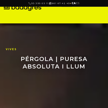
CA
ES
93 395 03 11
661 67 42 45
VIVES
PÉRGOLA | PURESA
ABSOLUTA I LLUM