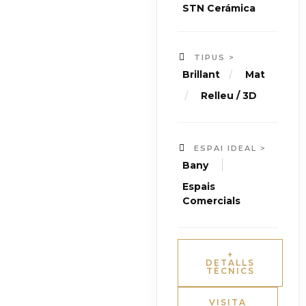
STN Cerámica
TIPUS >
/
Brillant
Mat
/
Relleu / 3D
ESPAI IDEAL >
|
Bany
Espais
Comercials
+
DETALLS
TÈCNICS
VISITA