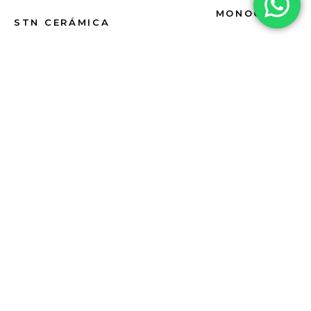
MONOCOLOR
STN CERÁMICA
SÈRIE FLAX | PURESA ABSOLUTA I LLUM
CIMENT
STN CERÁMICA
SÈRIE AMSTEL | AVANTGUARDA I ESTIL
INDUSTRIAL