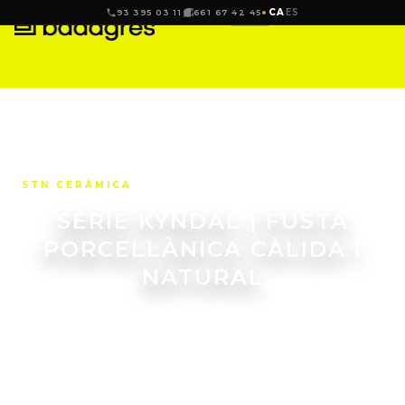
CA
ES
93 395 03 11
661 67 42 45
STN CERÁMICA
SÈRIE KYNDAL | FUSTA
PORCELLÀNICA CÀLIDA I
NATURAL