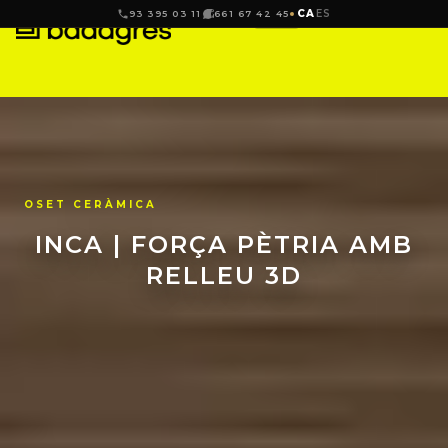
CA
ES
93 395 03 11
661 67 42 45
OSET CERÀMICA
INCA | FORÇA PÈTRIA AMB
RELLEU 3D