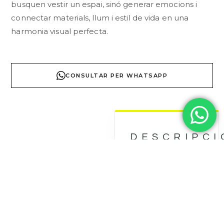
busquen vestir un espai, sinó generar emocions i
connectar materials, llum i estil de vida en una
harmonia visual perfecta.
CONSULTAR PER WHATSAPP
DESCRIPCI
TÈCNICA
COL·LECCI
La col·lecció Inca
redefineix
l’interiorisme amb
el seu espectacular