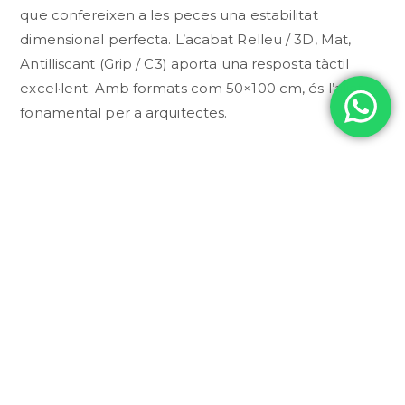
que confereixen a les peces una estabilitat
dimensional perfecta. L’acabat Relleu / 3D, Mat,
Antilliscant (Grip / C3) aporta una resposta tàctil
excel·lent. Amb formats com 50×100 cm, és l’aliat
fonamental per a arquitectes.
CONSULTAR PER WHATSAPP
DESCRIPCI
TÈCNICA
COL·LECCI
Especificacions
Tècniques: