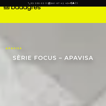
CA
ES
93 395 03 11
661 67 42 45
APAVISA
SÈRIE FOCUS – APAVISA