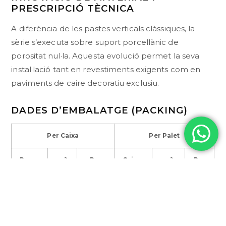
PRESCRIPCIÓ TÈCNICA
A diferència de les pastes verticals clàssiques, la
sèrie s’executa sobre suport porcellànic de
porositat nul·la. Aquesta evolució permet la seva
instal·lació tant en revestiments exigents com en
paviments de caire decoratiu exclusiu.
DADES D’EMBALATGE (PACKING)
Per Caixa
Per Palet
Peces
m²
Pes
Caixes
m²
Pes
(kg)
(kg)
26
0,50
8,75
104
52,00
930