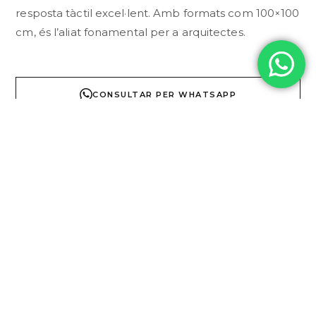
resposta tàctil excel·lent. Amb formats com 100×100
cm, és l’aliat fonamental per a arquitectes.
CONSULTAR PER WHATSAPP
DESCRIPCI
TÈCNICA
COL·LECCI
Especificacions
Tècniques:
Material:
Porcellànic