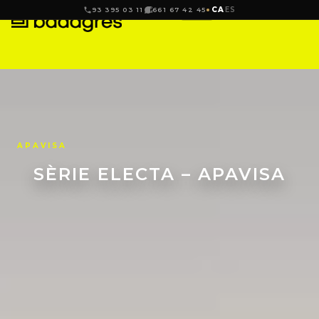
CA
ES
93 395 03 11
661 67 42 45
APAVISA
SÈRIE ELECTA – APAVISA