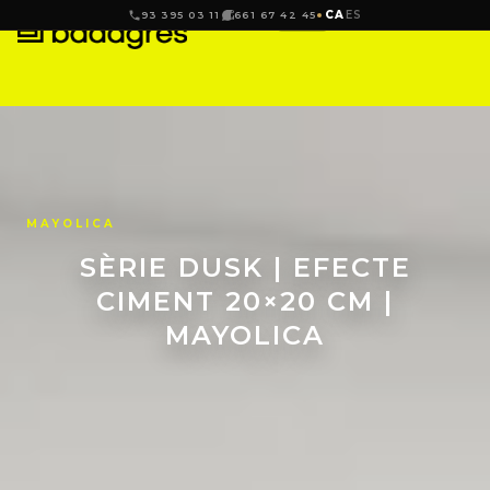
CA
ES
93 395 03 11
661 67 42 45
MAYOLICA
SÈRIE DUSK | EFECTE
CIMENT 20×20 CM |
MAYOLICA